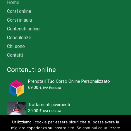
Home
Corsi online
Corsi in aula
Contenuti online
Consulenze
Chi sono
Contatti
Contenuti online
Prenota il Tuo Corso Online Personalizzato
69,00
€
IVA Esclusa
Trattamenti pavimenti
39,00
€
IVA Esclusa
Utilizziamo i cookie per essere sicuri che tu possa avere la
migliore esperienza sul nostro sito. Se continui ad utilizzare
Lavorare in sicurezza