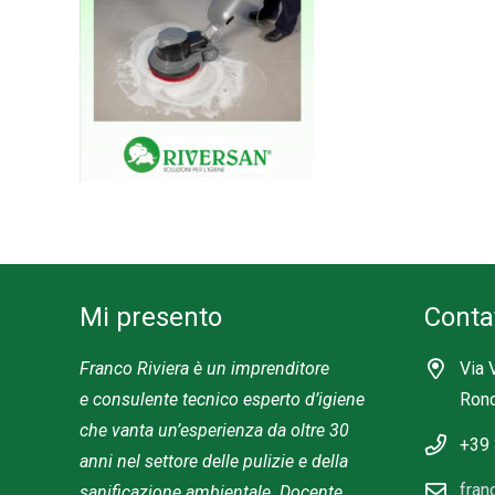
Mi presento
Contat
Franco Riviera
è un imprenditore
Via 
e
consulente
tecnico esperto d’igiene
Ronc
che vanta un’esperienza da oltre 30
+39
anni nel settore delle pulizie e della
fran
sanificazione ambientale.
Docente